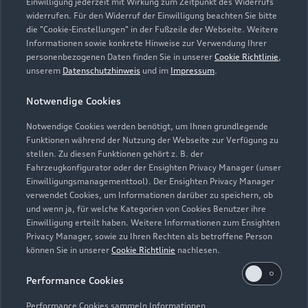
Einwilligung jederzeit mit Wirkung zum Zeitpunkt des Widerrufs
widerrufen. Für den Widerruf der Einwilligung beachten Sie bitte
info@autohaus-burmeister.de
die "Cookie-Einstellungen" in der Fußzeile der Webseite. Weitere
Informationen sowie konkrete Hinweise zur Verwendung Ihrer
personenbezogenen Daten finden Sie in unserer
Cookie Richtlinie
,
Kontaktdaten herunterladen
unserem
Datenschutzhinweis
und im
Impressum
.
Notwendige Cookies
Öffnungszeiten
Notwendige Cookies werden benötigt, um Ihnen grundlegende
Funktionen während der Nutzung der Webseite zur Verfügung zu
stellen. Zu diesen Funktionen gehört z. B. der
Fahrzeugkonfigurator oder der Ensighten Privacy Manager (unser
Verkauf
Einwilligungsmanagementtool). Der Ensighten Privacy Manager
Geschlossen
,
öffnet am
Freitag 09:00
verwendet Cookies, um Informationen darüber zu speichern, ob
und wenn ja, für welche Kategorien von Cookies Benutzer ihre
Einwilligung erteilt haben. Weitere Informationen zum Ensighten
Service
Privacy Manager, sowie zu Ihren Rechten als betroffene Person
Geschlossen
,
öffnet am
Freitag 06:00
können Sie in unserer
Cookie Richtlinie
nachlesen.
Performance Cookies
Teile- & Zubehörverkauf
Geschlossen
,
öffnet am
Freitag 06:00
Performance Cookies sammeln Informationen