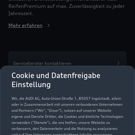
ReifenPremium auf max. Zuverlässigkeit zu jeder
Jahreszeit.
Mehr erfahren
Serviceberater kontaktieren
Cookie und Datenfreigabe
Einstellung
Servicetermin vereinbaren
Wir, die AUDI AG, Auto-Union-Straße 1, 85057 Ingolstadt, allein
oder in Zusammenarbeit mit unseren verbundenen Unternehmen
und Partnern ("Wir", "Unser"), nutzen auf unserer Website
eigene und Dienste Dritter, die Cookies und ähnliche Technologien
verwenden ("Dienste"), die uns helfen, unsere Website zu
Autohaus Burmeister
verbessern, den Datenverkehr und die Nutzung zu analysieren
und auf Ihre Interessen zugeschnittene Inhalte anzuzeigen,