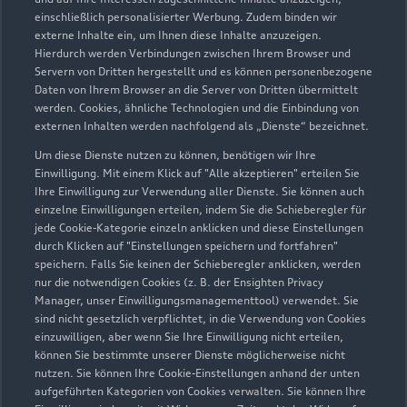
GmbH Prenzlau
einschließlich personalisierter Werbung. Zudem binden wir
externe Inhalte ein, um Ihnen diese Inhalte anzuzeigen.
Servicepartner
e-tron
Hierdurch werden Verbindungen zwischen Ihrem Browser und
Servern von Dritten hergestellt und es können personenbezogene
Daten von Ihrem Browser an die Server von Dritten übermittelt
werden. Cookies, ähnliche Technologien und die Einbindung von
externen Inhalten werden nachfolgend als „Dienste“ bezeichnet.
Um diese Dienste nutzen zu können, benötigen wir Ihre
Einwilligung. Mit einem Klick auf "Alle akzeptieren" erteilen Sie
Ihre Einwilligung zur Verwendung aller Dienste. Sie können auch
einzelne Einwilligungen erteilen, indem Sie die Schieberegler für
jede Cookie-Kategorie einzeln anklicken und diese Einstellungen
durch Klicken auf "Einstellungen speichern und fortfahren"
speichern. Falls Sie keinen der Schieberegler anklicken, werden
nur die notwendigen Cookies (z. B. der Ensighten Privacy
Manager, unser Einwilligungsmanagementtool) verwendet. Sie
sind nicht gesetzlich verpflichtet, in die Verwendung von Cookies
Automeile 7
einzuwilligen, aber wenn Sie Ihre Einwilligung nicht erteilen,
17291 Prenzlau
können Sie bestimmte unserer Dienste möglicherweise nicht
nutzen. Sie können Ihre Cookie-Einstellungen anhand der unten
aufgeführten Kategorien von Cookies verwalten. Sie können Ihre
03984 85500