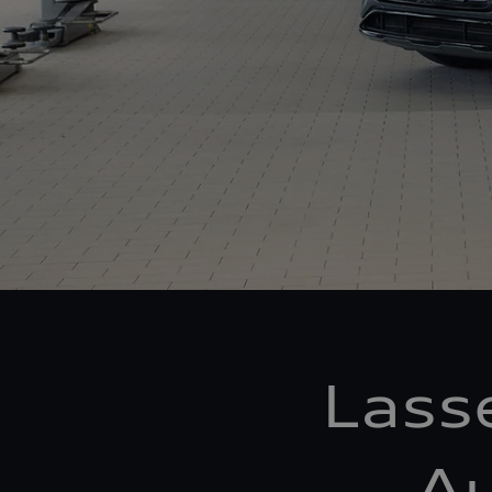
Lass
Au